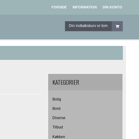
FORSIDE
INFORMATION
DIN KONTO
Din indkøbskurv er tom
KATEGORIER
Bolig
Bord
Diverse
Tilbud
Køkken