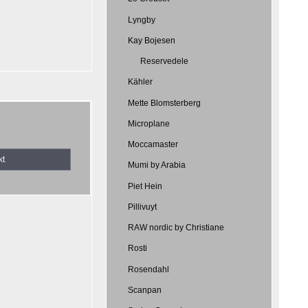
Lyngby
Kay Bojesen
Reservedele
Kähler
Mette Blomsterberg
Microplane
Moccamaster
kt
Mumi by Arabia
Piet Hein
Pillivuyt
RAW nordic by Christiane
Rosti
Rosendahl
Scanpan