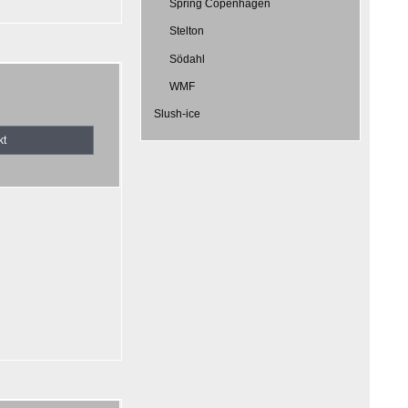
Spring Copenhagen
Stelton
Södahl
WMF
Slush-ice
kt