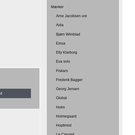
Mærker
Arne Jacobsen ure
Aida
Bjørn Wiinblad
Emsa
Etly Klarborg
Eva solo
Fiskars
Frederik Bagger
Georg Jensen
kt
Global
Holm
Holmegaard
Hoptimist
Le Creuset