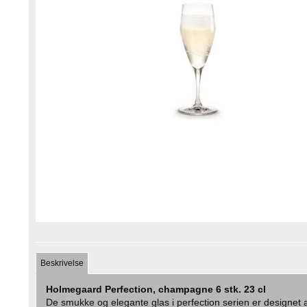
Beskrivelse
Holmegaard Perfection, champagne 6 stk. 23 cl
De smukke og elegante glas i perfection serien er designet