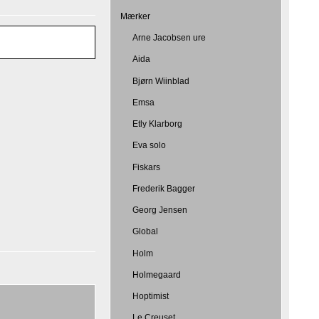
Mærker
Arne Jacobsen ure
Aida
Bjørn Wiinblad
Emsa
Etly Klarborg
Eva solo
Fiskars
Frederik Bagger
Georg Jensen
Global
Holm
Holmegaard
Hoptimist
Le Creuset