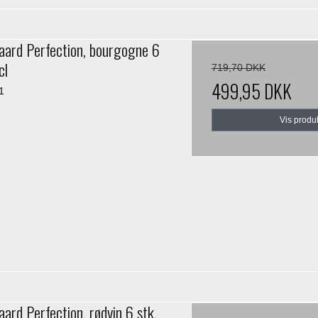
ard Perfection, bourgogne 6
cl
719,70 DKK
499,95 DKK
1
Vis produ
rd Perfection, rødvin 6 stk.