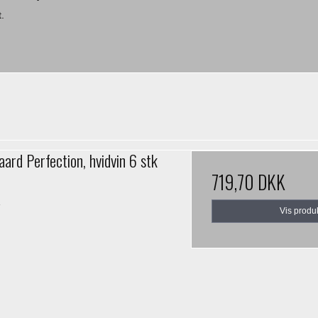
.
ard Perfection, hvidvin 6 stk
719,70 DKK
1
Vis produ