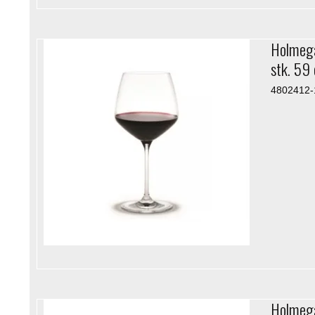
Holmega
stk. 59 
4802412-
Holmegaa