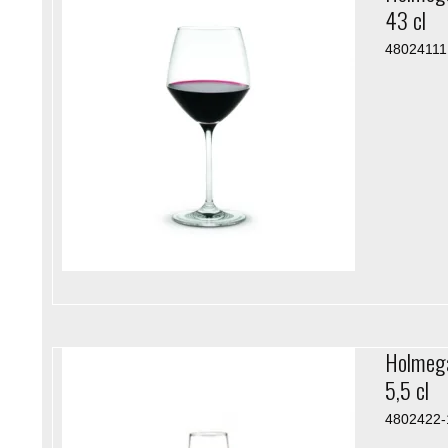
43 cl
48024111
Holmega
5,5 cl
4802422-