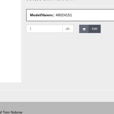
Model/Varenr.:
48024151
stk.
Køb
 af Tom Nybroe.