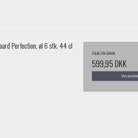
rd Perfection, øl 6 stk. 44 cl
719,70 DKK
1
599,95 DKK
Vis produ