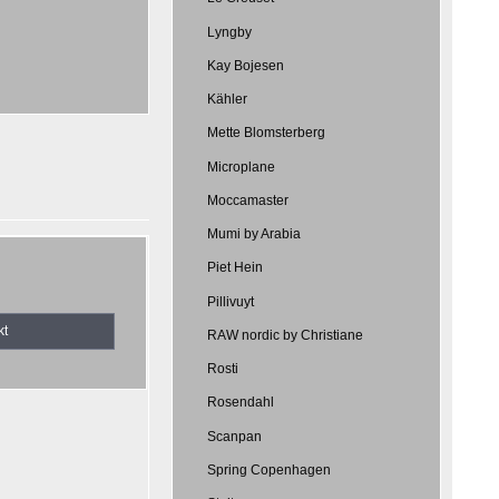
Lyngby
Kay Bojesen
Kähler
Mette Blomsterberg
Microplane
Moccamaster
Mumi by Arabia
Piet Hein
Pillivuyt
kt
RAW nordic by Christiane
Rosti
Rosendahl
Scanpan
Spring Copenhagen