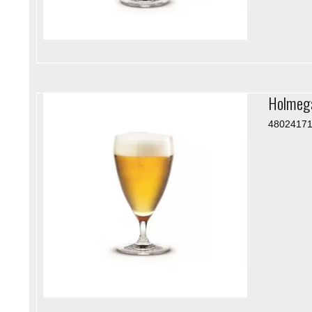
Holmegaa
4802417