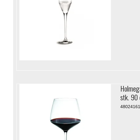
Holmega
stk. 90 
4802416