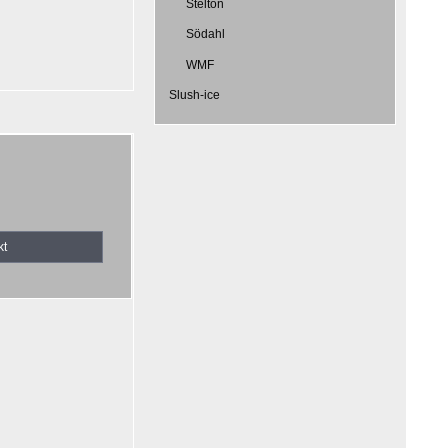
Stelton
Södahl
WMF
Slush-ice
kt