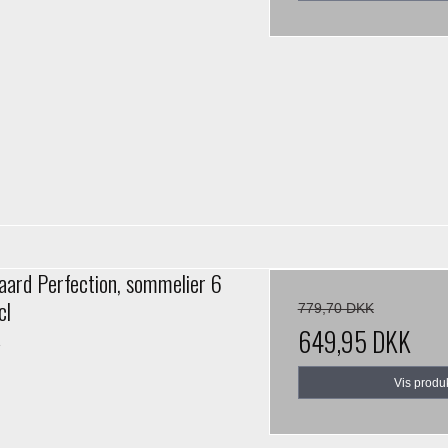
ard Perfection, sommelier 6
cl
779,70 DKK
649,95 DKK
1
Vis produ