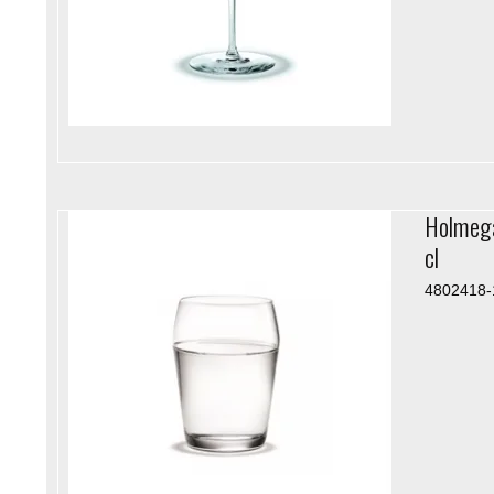
Holmega
cl
4802418-