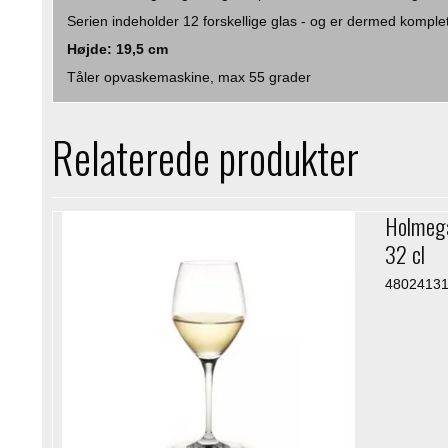
Serien indeholder 12 forskellige glas - og er dermed komplet
Højde: 19,5 cm
Tåler opvaskemaskine, max 55 grader
Relaterede produkter
Holmega
32 cl
4802413