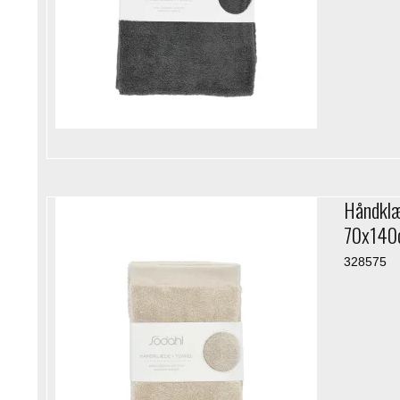
Håndklæ
70x140c
328575