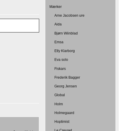
Mærker
Arne Jacobsen ure
Aida
Bjørn Wiinblad
Emsa
Etly Klarborg
Eva solo
Fiskars
Frederik Bagger
Georg Jensen
Global
Holm
Holmegaard
Hoptimist
Le Creuset