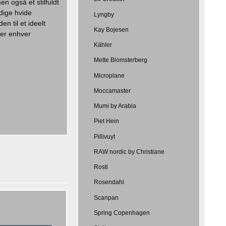
n også et stilfuldt
dige hvide
Lyngby
n til et ideelt
Kay Bojesen
der enhver
Kähler
Mette Blomsterberg
Microplane
Moccamaster
Mumi by Arabia
Piet Hein
Pillivuyt
RAW nordic by Christiane
Rosti
Rosendahl
Scanpan
Spring Copenhagen