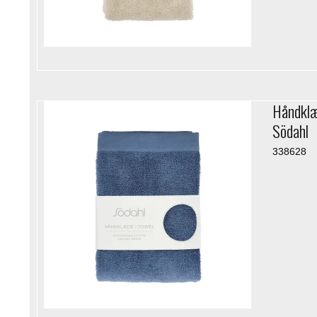
Håndklæ
Södahl
338628