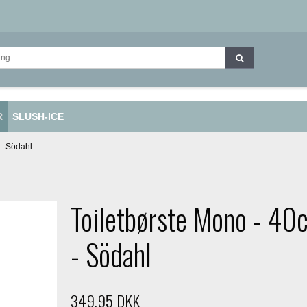
R
SLUSH-ICE
 - Södahl
Toiletbørste Mono - 40
- Södahl
349,95 DKK