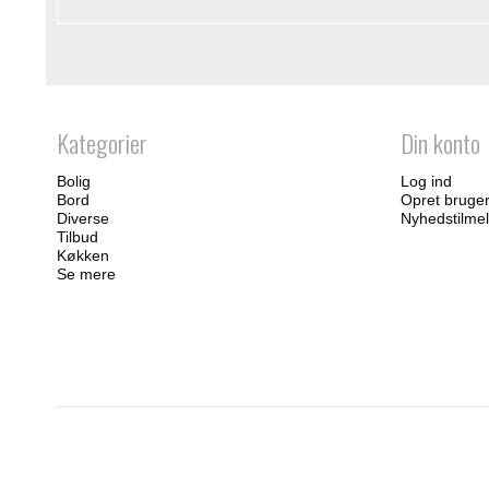
Kategorier
Din konto
Bolig
Log ind
Bord
Opret bruge
Diverse
Nyhedstilmel
Tilbud
Køkken
Se mere