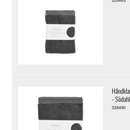
328483
Håndklæ
- Södahl
328490