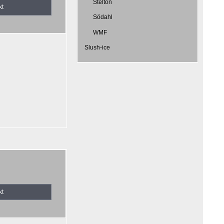
Stelton
kt
Södahl
WMF
Slush-ice
kt