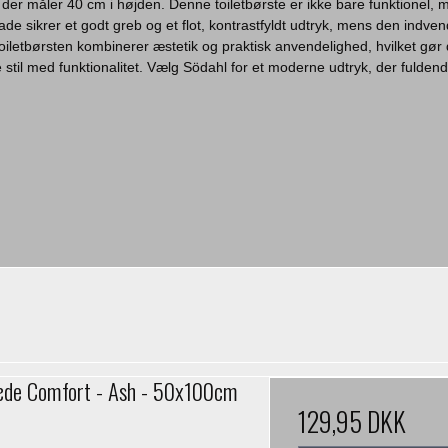
der måler 40 cm i højden. Denne toiletbørste er ikke bare funktionel, me
e sikrer et godt greb og et flot, kontrastfyldt udtryk, mens den indven
oiletbørsten kombinerer æstetik og praktisk anvendelighed, hvilket gør de
e stil med funktionalitet. Vælg Södahl for et moderne udtryk, der fulden
de Comfort - Ash - 50x100cm
129,95 DKK