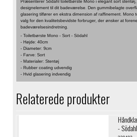
Præsenterer Södahl toiletbørste Mono i elegant sort stentøj, 
designelement til dit badeværelse. Den gummibelagte overflad
glasering tilfører en ekstra dimension af raffinement. Mono t
valg for den kvalitetsbevidste forbruger, der ønsker at foren
badeværelsesindretning.
- Toiletbørste Mono - Sort - Södahl
- Højde: 40cm
- Diameter: 9cm
- Farve: Sort
- Materialer: Stentøj
- Rubber coating udvendig
- Hvid glasering indvendig
Relaterede produkter
Håndklæ
- Södahl