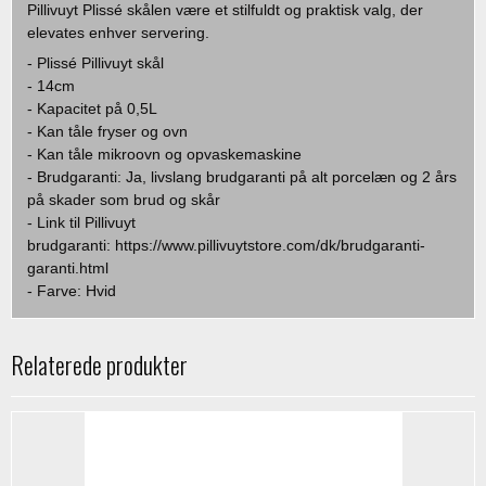
Pillivuyt Plissé skålen være et stilfuldt og praktisk valg, der
elevates enhver servering.
- Plissé Pillivuyt skål
- 14cm
- Kapacitet på 0,5L
- Kan tåle fryser og ovn
- Kan tåle mikroovn og opvaskemaskine
- Brudgaranti: Ja, livslang brudgaranti på alt porcelæn og 2 års
på skader som brud og skår
- Link til Pillivuyt
brudgaranti: https://www.pillivuytstore.com/dk/brudgaranti-
garanti.html
- Farve: Hvid
Relaterede produkter