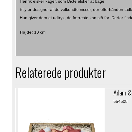
Henrik elsker kager, som Dicte elsker at bage
Etly er designer af de velkendte nisser, der efterhånden tæll
Hun giver dem et udtryk, de færreste kan stå for. Derfor finde
Højde:
13 cm
Relaterede produkter
Adam & 
554508