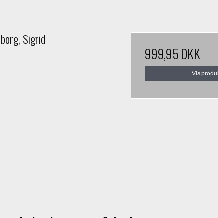
rborg, Sigrid
999,95 DKK
Vis produ