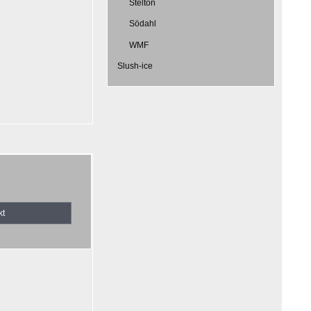
Stelton
Södahl
WMF
Slush-ice
kt