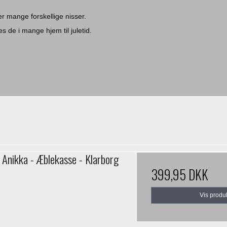
er mange forskellige nisser.
s de i mange hjem til juletid.
Anikka - Æblekasse - Klarborg
399,95 DKK
Vis produ