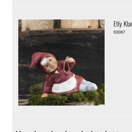
Etly Kla
93087