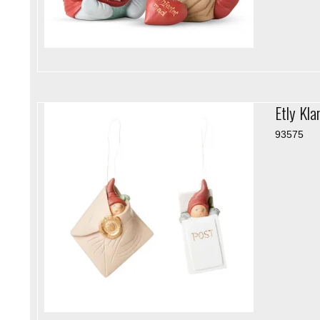
Etly Kla
93575