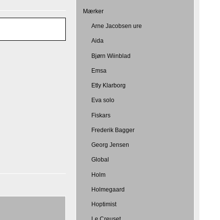
Mærker
Arne Jacobsen ure
Aida
Bjørn Wiinblad
Emsa
Etly Klarborg
Eva solo
Fiskars
Frederik Bagger
Georg Jensen
Global
Holm
Holmegaard
Hoptimist
Le Creuset