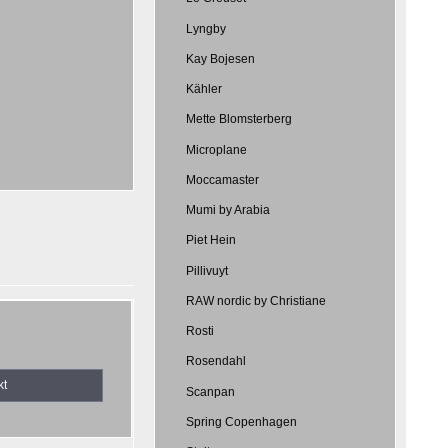
Lyngby
Kay Bojesen
Kähler
Mette Blomsterberg
Microplane
Moccamaster
Mumi by Arabia
Piet Hein
Pillivuyt
RAW nordic by Christiane
Rosti
Rosendahl
kt
Scanpan
Spring Copenhagen