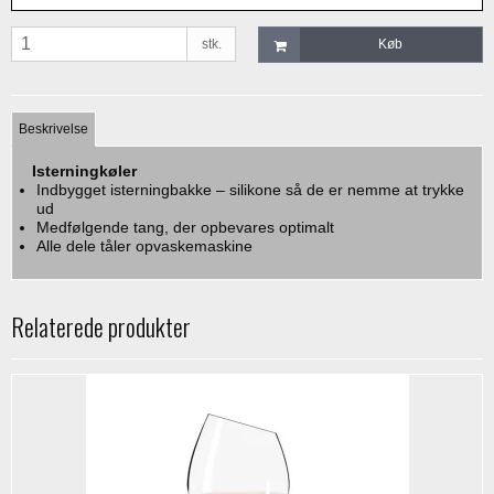
stk.
Køb
Beskrivelse
Isterningkøler
Indbygget isterningbakke – silikone så de er nemme at trykke
ud
Medfølgende tang, der opbevares optimalt
Alle dele tåler opvaskemaskine
Relaterede produkter