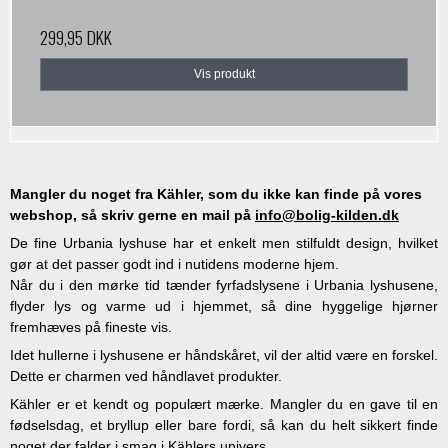
299,95 DKK
Vis produkt
Mangler du noget fra Kähler, som du ikke kan finde på vores
webshop, så skriv gerne en mail på
info@bolig-kilden.dk
De fine Urbania lyshuse har et enkelt men stilfuldt design, hvilket
gør at det passer godt ind i nutidens moderne hjem.
Når du i den mørke tid tænder fyrfadslysene i Urbania lyshusene,
flyder lys og varme ud i hjemmet, så dine hyggelige hjørner
fremhæves på fineste vis.
Idet hullerne i lyshusene er håndskåret, vil der altid være en forskel.
Dette er charmen ved håndlavet produkter.
Kähler er et kendt og populært mærke. Mangler du en gave til en
fødselsdag, et bryllup eller bare fordi, så kan du helt sikkert finde
noget der falder i smag i Kählers univers