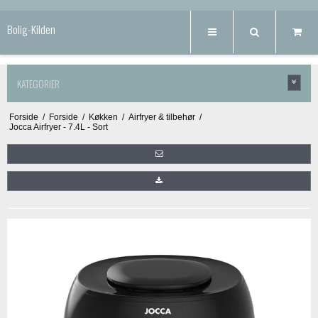
Bolig-Kilden
KATEGORIER
Forside
/
Forside
/
Køkken
/
Airfryer & tilbehør
/
Jocca Airfryer - 7.4L - Sort