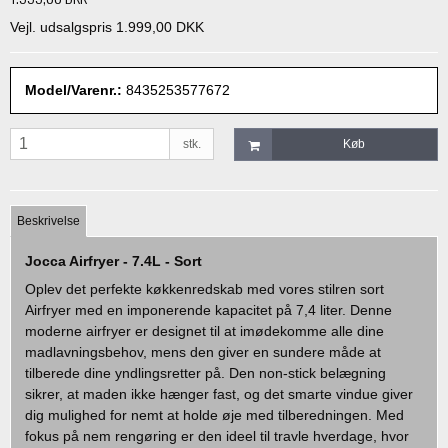
Vejl. udsalgspris 1.999,00 DKK
Model/Varenr.:
8435253577672
stk.
Køb
Beskrivelse
Jocca Airfryer - 7.4L - Sort
Oplev det perfekte køkkenredskab med vores stilren sort
Airfryer med en imponerende kapacitet på 7,4 liter. Denne
moderne airfryer er designet til at imødekomme alle dine
madlavningsbehov, mens den giver en sundere måde at
tilberede dine yndlingsretter på. Den non-stick belægning
sikrer, at maden ikke hænger fast, og det smarte vindue giver
dig mulighed for nemt at holde øje med tilberedningen. Med
fokus på nem rengøring er den ideel til travle hverdage, hvor