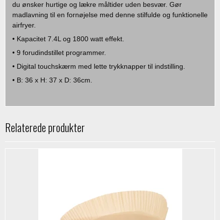
du ønsker hurtige og lækre måltider uden besvær. Gør
madlavning til en fornøjelse med denne stilfulde og funktionelle
airfryer.
• Kapacitet 7.4L og 1800 watt effekt.
• 9 forudindstillet programmer.
• Digital touchskærm med lette trykknapper til indstilling.
• B: 36 x H: 37 x D: 36cm.
Relaterede produkter