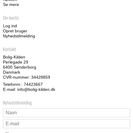
Se mere
Din konto
Log ind
Opret bruger
Nyhedstilmelding
Kontakt
Bolig-Kilden
Perlegade 29
6400 Sønderborg
Danmark
CVR-nummer: 34428859
Telefonnr.:
74423667
E-mail
:
info@bolig-kilden.dk
Nyhedstilmelding