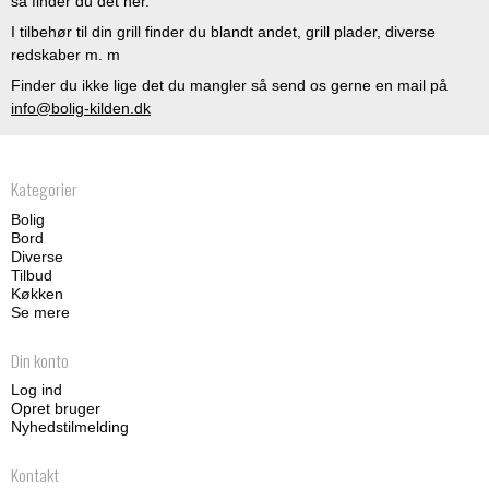
så finder du det her.
I tilbehør til din grill finder du blandt andet, grill plader, diverse
redskaber m. m
Finder du ikke lige det du mangler så send os gerne en mail på
info@bolig-kilden.dk
Kategorier
Bolig
Bord
Diverse
Tilbud
Køkken
Se mere
Din konto
Log ind
Opret bruger
Nyhedstilmelding
Kontakt