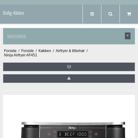
Bolig-Kilden
KATEGORIER
Forside
/
Forside
/
Køkken
/
Airfryer & tilbehør
/
Ninja Airfryer AF451