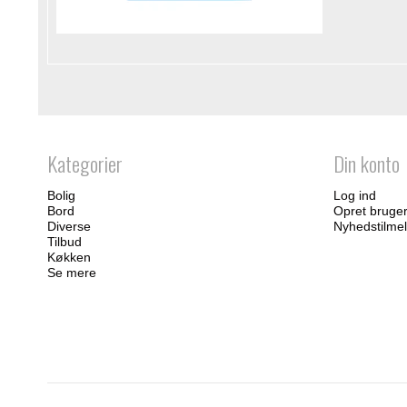
Kategorier
Din konto
Bolig
Log ind
Bord
Opret bruge
Diverse
Nyhedstilmel
Tilbud
Køkken
Se mere