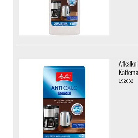
Afkalkn
Kaffema
192632