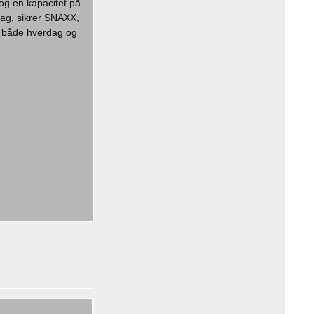
og en kapacitet på
dag, sikrer SNAXX,
il både hverdag og