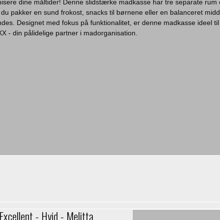
isere dine måltider! Denne slidstærke madkasse har tre separate rum 
om du pakker en sund frokost, snacks til børnene eller en balanceret mid
blandes. Designet med fokus på funktionalitet, er denne madkasse ideel t
X - din pålidelige partner i madorganisation.
Excellent - Hvid - Melitta