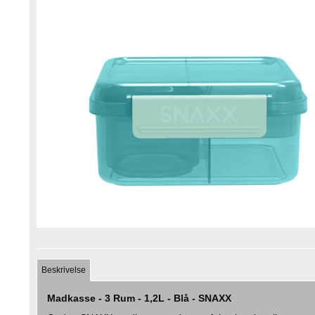
Beskrivelse
Madkasse - 3 Rum - 1,2L - Blå - SNAXX