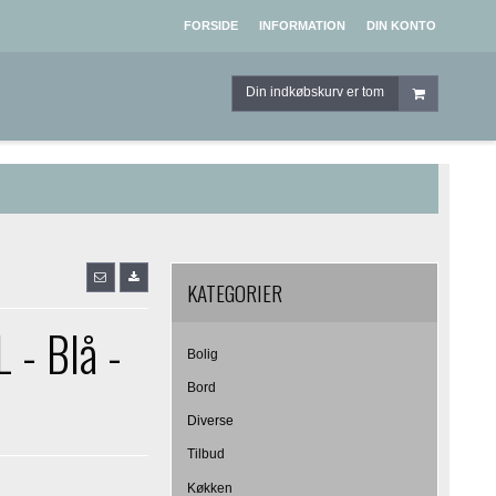
FORSIDE
INFORMATION
DIN KONTO
Din indkøbskurv er tom
KATEGORIER
 - Blå -
Bolig
Bord
Diverse
Tilbud
Køkken