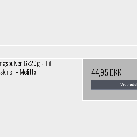
ingspulver 6x20g - Til
skiner - Melitta
44,95 DKK
Vis produ