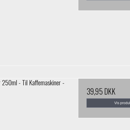
r 250ml - Til Kaffemaskiner -
39,95 DKK
Vis produ