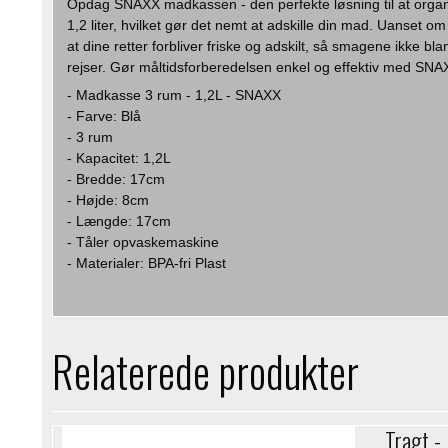
Opdag SNAXX madkassen - den perfekte løsning til at organ
1,2 liter, hvilket gør det nemt at adskille din mad. Uanset 
at dine retter forbliver friske og adskilt, så smagene ikke 
rejser. Gør måltidsforberedelsen enkel og effektiv med SNAX
- Madkasse 3 rum - 1,2L - SNAXX
- Farve: Blå
- 3 rum
- Kapacitet: 1,2L
- Bredde: 17cm
- Højde: 8cm
- Længde: 17cm
- Tåler opvaskemaskine
- Materialer: BPA-fri Plast
Relaterede produkter
Tragt - 