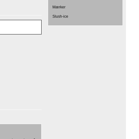
Mærker
Slush-ice