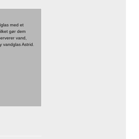
ndglas med et
vilket gør dem
serverer vand,
y vandglas Astrid.