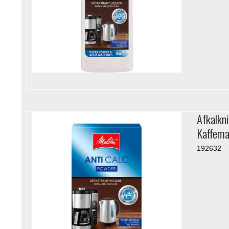
Afkalkn
Kaffema
192632