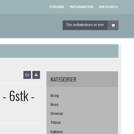
FORSIDE
INFORMATION
DIN KONTO
Din indkøbskurv er tom
KATEGORIER
 - 6stk -
Bolig
Bord
Diverse
Tilbud
Køkken