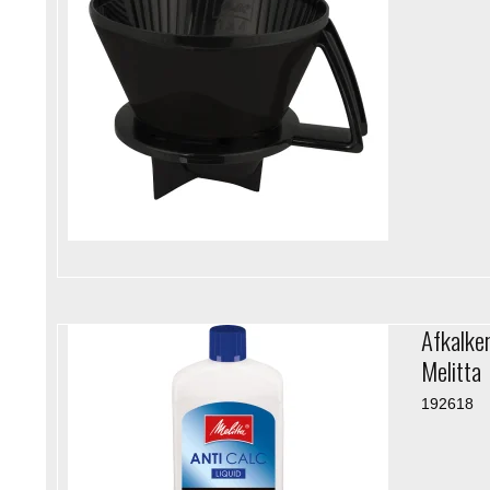
Afkalke
Melitta
192618