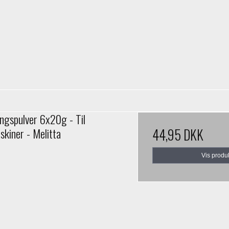
ingspulver 6x20g - Til
skiner - Melitta
44,95 DKK
Vis produ