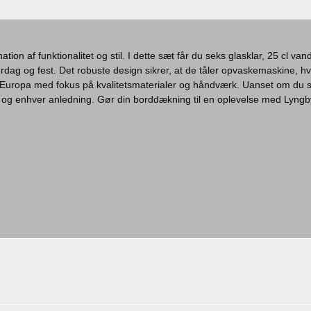
ion af funktionalitet og stil. I dette sæt får du seks glasklar, 25 cl va
 hverdag og fest. Det robuste design sikrer, at de tåler opvaskemaskine, h
t i Europa med fokus på kvalitetsmaterialer og håndværk. Uanset om du 
rik og enhver anledning. Gør din borddækning til en oplevelse med Lyngb