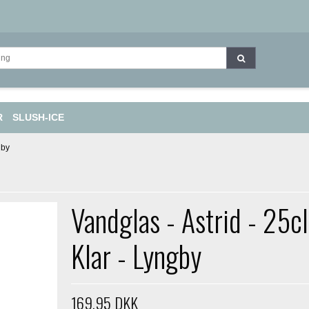
R
SLUSH-ICE
gby
Vandglas - Astrid - 25cl
Klar - Lyngby
169,95 DKK